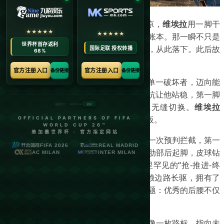
1996年的今天，海布里的夜色还带着薄凉，
维埃拉
用一脚干
净利落的抽射，打开了他在
阿森纳
的进球账本。那一瞬不只是
欢呼，更像一声开场锣：
温格改革
的节拍，从此落下。此后故
事众所周知，但意义常被忽略。
这粒“
首球
”标记了英超中场的转折——从单一破坏者，迈向能
以一己之力拉动纵深的“枢纽”。身高与对抗让他站稳，第一脚
出球与持球推进则让球队在攻守间完成无缝切换。
维埃拉
让“
攻守一体
”从口号变为可复制的战术模板。
一个案例常被教练组当作范例：后腰区域一次预判拦截，第一
时间直带越过第一道逼抢，三脚触球推到肋部后起脚，皮球钻
入近角。表面是进球，实则是英超节奏里罕见的“抢-推进-终
结”五秒链条；从此，
阿森纳中场
不再依赖边路长驱，拥有了
正中路的高速通道。它说明了一个核心命题：优秀的后腰不仅
清理风险，更要创造增益。
温格
的目标是提速与技术化，而这粒进球像一枚路标，指向未