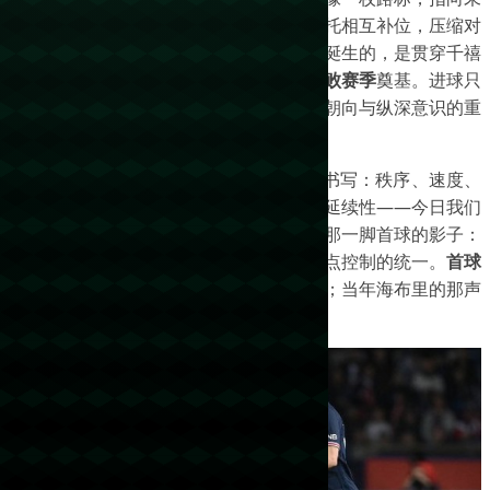
来的双核配置：与佩蒂特、后来的吉尔伯托相互补位，压缩对
手二传空间，解放博格坎普与亨利。由此诞生的，是贯穿千禧
年的高位逼抢与快速反击，也为后来的
不败赛季
奠基。进球只
是表象，背后是训练场上关于站位、身体朝向与纵深意识的重
塑。
从品牌到球迷心智，“
阿森纳
气质”被重新书写：秩序、速度、
硬度与优雅并存。数据之外的价值在于可延续性——今日我们
谈赖斯、罗德里，依旧能在他们身上看到那一脚首球的影子：
覆盖面积、对抗质量、向前传递与第二落点控制的统一。
首球
只是起点，却勾勒了一个时代的中场答案；当年海布里的那声
锣，至今仍在英超的节拍里回响。