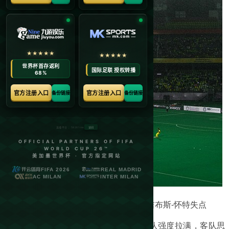
半场战报：格拉茨风暴0-0诺丁汉森林，吉布斯-怀特失点
前言 这是一场节奏与细节的拉扯战：主队强度拉满，客队思