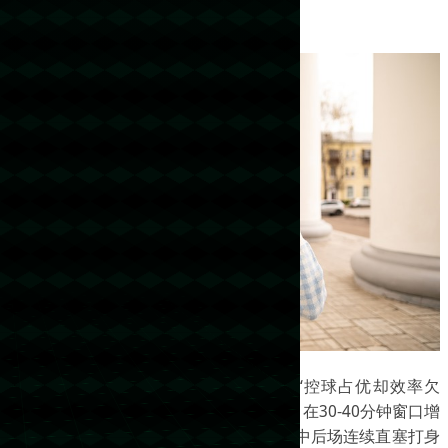
案例分析（同类场景）
多支英超球队在热身阶段都遭遇过“控球占优却效率欠
佳”的半场局面。常见破题思路包括：在30-40分钟窗口增
加一次有计划的“突击回合”——例如中后场连续直塞打身