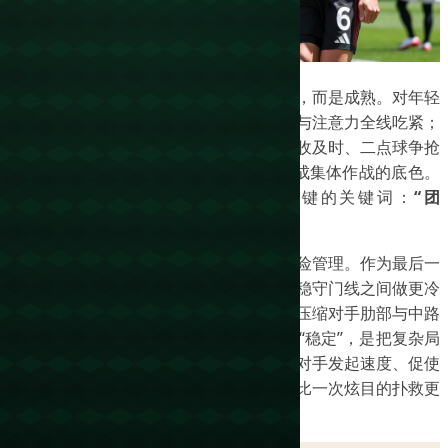
团队主题：这场比赛的核心不是惊艳，而是成熟。对年轻
球员而言，少一人意味着空间、体能与注意力全线吃紧；
但当球队仍能保持阵型紧凑、边路回收及时、二点球争抢
不松，便说明这支“U22国足”正在形成集体作战的底色。
栾毅的发声，让外界看见了更关键的关键词：
“团
结”与“执行”
。
门将视角：少打一人的第一原则是风险管理。作为最后一
道防线，
门将栾毅
需要在高位出击与稳守门线之间做更冷
静的权衡，并通过不断的口令沟通，压缩对手肋部与中路
的传渗空间。对年轻门将而言，所谓“稳定”，是把复杂局
面拆成可控的站位与节奏控制：拖慢对手发起速度、促使
其转移球、等待队友回位，这些细节比一次炫目的扑救更
重要。