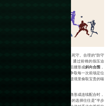
战术维度：少一人作战并不等于一味死守。合理的“防守
反击”与“前场第一下压迫”同样关键。通过前锋的假压迫
引导对手出球到边线，再由边后卫与后腰形成
斜向合围
，
可以减少中路被穿透的风险；同时，争取每一次前场定位
球，用固定套路制造时间差，也是在逆境里偷取宝贵的喘
息。
案例拆解（通用场景）：当对手在边路形成连续配合时，
常见的崩盘点是后点漏人。此时门将的选择往往是“半步