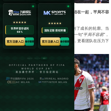
U22国足门将栾毅：少一人作战大家仍团结在一起，平局不容
易
前言：一场并不完美的比赛，却让人看到了成长的轮廓。当
U22国足在场上少打一人时，门将栾毅的一句“
平局不容易
”，
点出了逆境之下的价值——并非只看比分，更看团队在压力下
是否还能咬紧牙关、彼此托底。