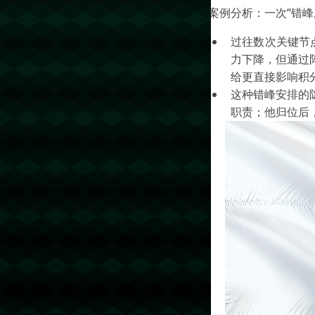
案例分析：一次“错峰
过往数次关键节
力下降，但通过
给更直接影响积
这种错峰安排的
职责；他归位后