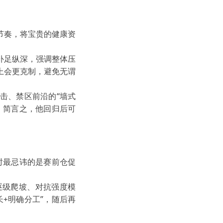
节奏，将宝贵的健康资
补足纵深，强调整体压
上会更克制，避免无谓
击、禁区前沿的“墙式
。简言之，他回归后可
时最忌讳的是赛前仓促
逐级爬坡、对抗强度模
+明确分工”，随后再