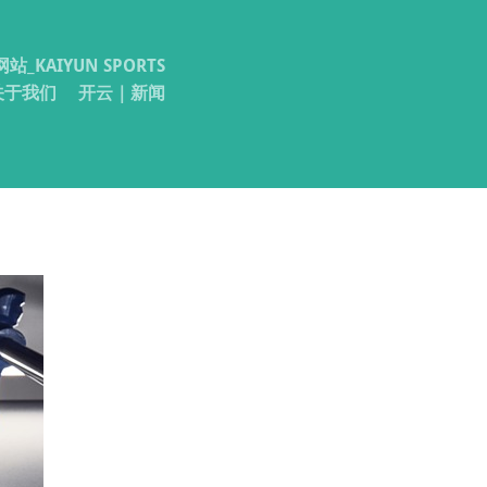
_KAIYUN SPORTS
关于我们
开云｜新闻