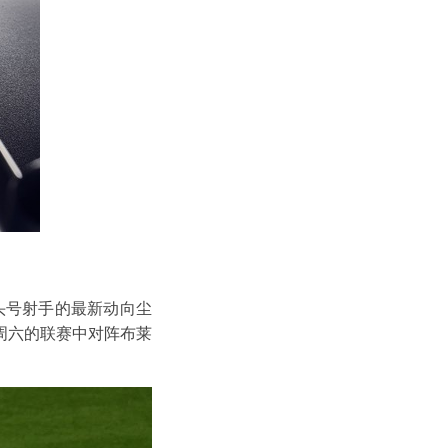
头号射手的最新动向尘
周六的联赛中对阵布莱