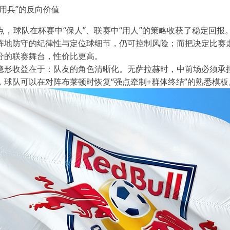
用兵”的反向价值
点，球队在杯赛中“保人”、联赛中“用人”的策略收获了稳定回报
阵地防守的纪律性与定位球细节，仍可控制风险；而把决定比赛
分的联赛舞台，性价比更高。
隐形收益在于：队友的角色清晰化。无萨拉赫时，中前场必须承
，球队可以在对阵布莱顿时恢复“强点牵制+群体终结”的熟悉模板