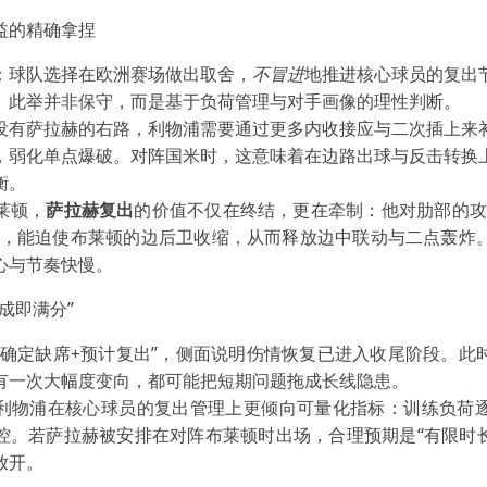
益的精确拿捏
：球队选择在欧洲赛场做出取舍，
不冒进
地推进核心球员的复出
。此举并非保守，而是基于负荷管理与对手画像的理性判断。
没有萨拉赫的右路，利物浦需要通过更多内收接应与二次插上来
，弱化单点爆破。对阵国米时，这意味着在边路出球与反击转换
衡。
莱顿，
萨拉赫复出
的价值不仅在终结，更在牵制：他对肋部的攻
袭，能迫使布莱顿的边后卫收缩，从而释放边中联动与二点轰炸
心与节奏快慢。
成即满分”
“确定缺席+预计复出”，侧面说明伤情恢复已进入收尾阶段。此
有一次大幅度变向，都可能把短期问题拖成长线隐患。
利物浦在核心球员的复出管理上更倾向可量化指标：训练负荷
控。若萨拉赫被安排在对阵布莱顿时出场，合理预期是“有限时长
放开。